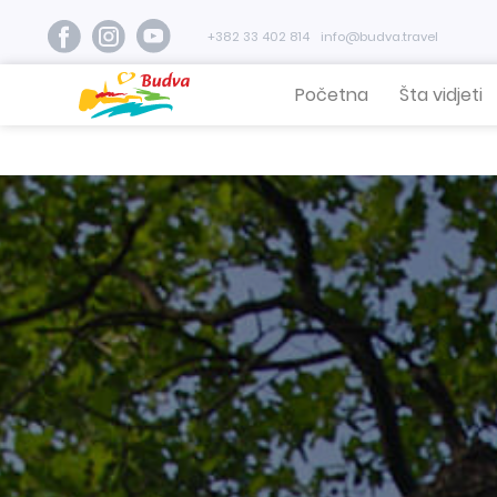
+382 33 402 814
info@budva.travel
Početna
Šta vidjeti