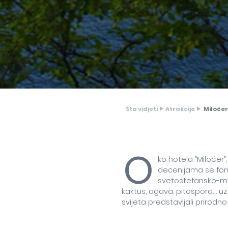
Šta vidjeti
Atrakcije
Miločer
O
ko hotela ”Miločer”
decenijama se form
svetostefansko-mil
kaktus, agava, pitospora… uz 
svijeta predstavljali prirodn