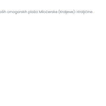
pših crnogorskih plaža: Miločerske (Kraljeve) i Kraljičine.