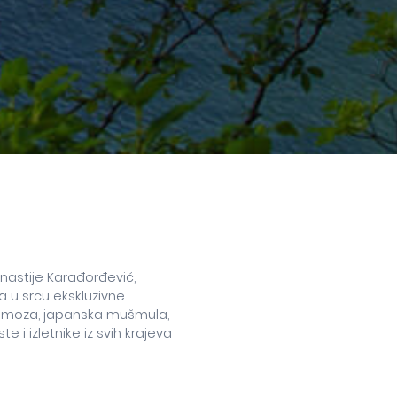
inastije Karađorđević,
a u srcu ekskluzivne
 mimoza, japanska mušmula,
 i izletnike iz svih krajeva