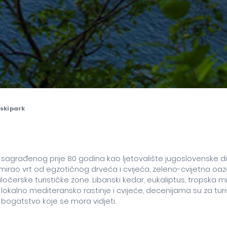
ski park
, sagrađenog prije 80 godina kao ljetovalište jugoslovenske d
irao vrt od egzotičnog drveća i cvijeća, zeleno-cvijetna oaz
očerske turističke zone. Libanski kedar, eukaliptus, tropska
lokalno mediteransko rastinje i cvijeće, decenijama su za turiste
o bogatstvo koje se mora vidjeti.