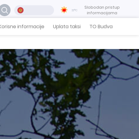
Slobodan pristup
22°C
informacijama
Korisne informacije
Uplata taksi
TO Budva