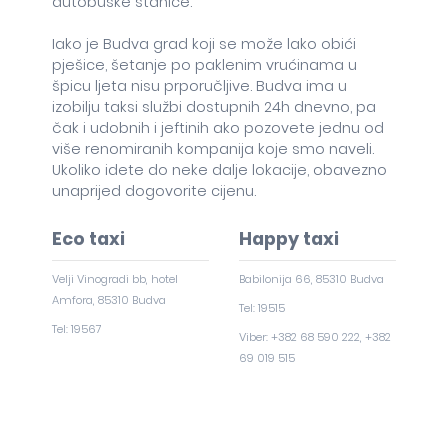
autobuske stanice.
Iako je Budva grad koji se može lako obići
pješice, šetanje po paklenim vrućinama u
špicu ljeta nisu prporučljive. Budva ima u
izobilju taksi službi dostupnih 24h dnevno, pa
čak i udobnih i jeftinih ako pozovete jednu od
više renomiranih kompanija koje smo naveli.
Ukoliko idete do neke dalje lokacije, obavezno
unaprijed dogovorite cijenu.
Eco taxi
Happy taxi
Velji Vinogradi bb, hotel
Babilonija 66, 85310 Budva
Amfora, 85310 Budva
Tel: 19515
Tel: 19567
Viber: +382 68 590 222, +382
69 019 515