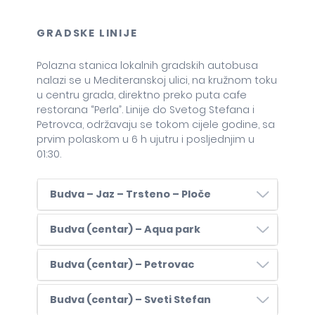
GRADSKE LINIJE
Polazna stanica lokalnih gradskih autobusa
nalazi se u Mediteranskoj ulici, na kružnom toku
u centru grada, direktno preko puta cafe
restorana “Perla”. Linije do Svetog Stefana i
Petrovca, održavaju se tokom cijele godine, sa
prvim polaskom u 6 h ujutru i posljednjim u
01:30.
Budva – Jaz – Trsteno – Ploče
Budva (centar) – Aqua park
Budva (centar) – Petrovac
Budva (centar) – Sveti Stefan