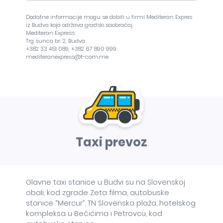
Dodatne informacije mogu se dobiti u firmi Mediteran Expres
iz Budva koja održava gradski saobraćaj.
Mediteran Express
Trg sunca br. 2, Budva
+382 33 451 089, +382 67 890 999.
mediteranexpress@t-com.me
Taxi prevoz
Glavne taxi stanice u Budvi su na Slovenskoj
obali, kod zgrade Zeta filma, autobuske
stanice “Mercur”, TN Slovenska plaža, hotelskog
kompleksa u Bečićima i Petrovcu, kod