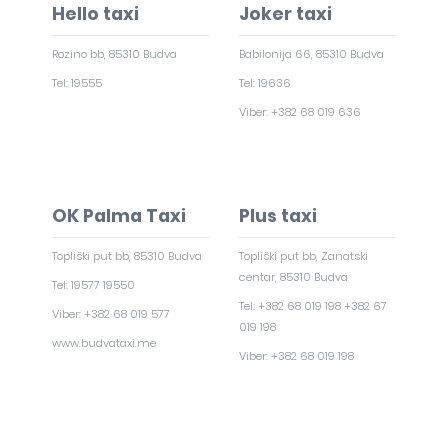
Hello taxi
Joker taxi
Rozino bb, 85310 Budva
Babilonija 66, 85310 Budva
Tel: 19555
Tel: 19636
Viber: +382 68 019 636
OK Palma Taxi
Plus taxi
Topliški put bb, 85310 Budva
Topliški put bb, Zanatski
centar, 85310 Budva
Tel: 19577 19550
Tel: +382 68 019 198 +382 67
Viber: +382 68 019 577
019 198
www.budvataxi.me
Viber: +382 68 019 198