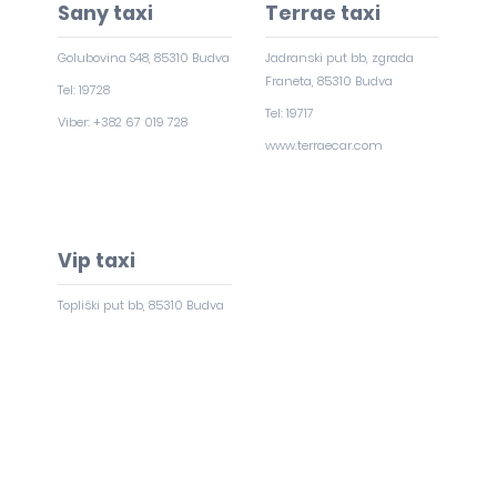
Sany taxi
Terrae taxi
Golubovina S48, 85310 Budva
Jadranski put bb, zgrada
Franeta, 85310 Budva
Tel: 19728
Tel: 19717
Viber: +382 67 019 728
www.terraecar.com
Vip taxi
Topliški put bb, 85310 Budva
Tel: 19666
viptaxi@t-com.me
www.viptaxi.me