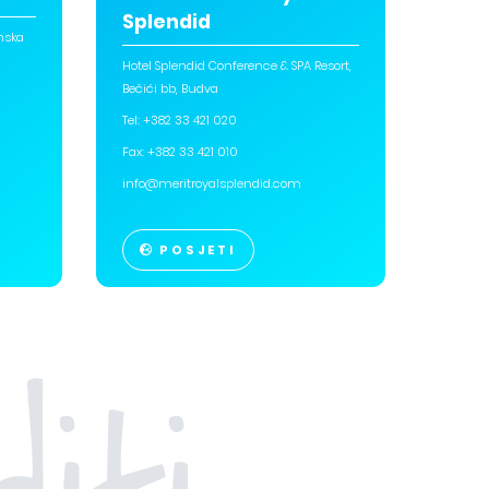
Splendid
anska
Hotel Splendid Conference & SPA Resort,
Bečići bb, Budva
Tel: +382 33 421 020
Fax: +382 33 421 010
info@meritroyalsplendid.com
POSJETI