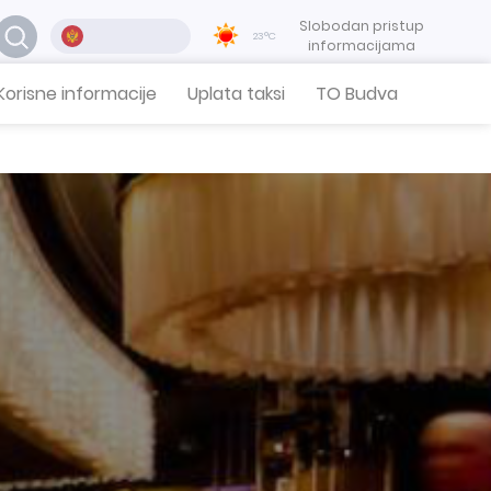
Slobodan pristup
23°C
informacijama
Korisne informacije
Uplata taksi
TO Budva