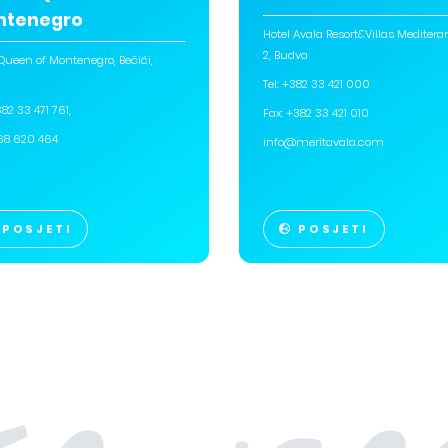
ntenegro
Hotel Avala Resort&Villas Mediter
2, Budva
 Queen of Montenegro, Bečići,
a
Tel: +382 33 421 000
+382 33 471 761,
Fax: +382 33 421 010
68 620 464
info@meritavala.com
POSJETI
POSJETI