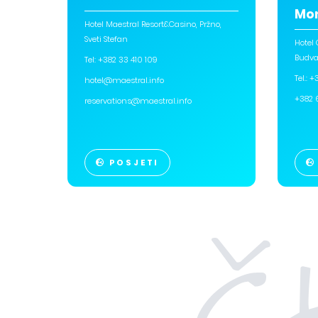
Mo
Hotel Maestral Resort&Casino, Pržno,
Sveti Stefan
Hotel
Budv
Tel: +382 33 410 109
Tel.: 
hotel@maestral.info
+382 
reservations@maestral.info
POSJETI