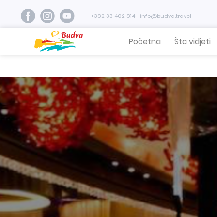
+382 33 402 814
info@budva.travel
Početna
Šta vidjeti