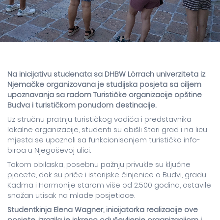
Na inicijativu studenata sa DHBW Lörrach univerziteta iz
Njemačke organizovana je studijska posjeta sa ciljem
upoznavanja sa radom Turističke organizacije opštine
Budva i turističkom ponudom destinacije.
Uz stručnu pratnju turističkog vodiča i predstavnika
lokalne organizacije, studenti su obišli Stari grad i na licu
mjesta se upoznali sa funkcionisanjem turističko info-
biroa u Njegoševoj ulici.
Tokom obilaska, posebnu pažnju privukle su ključne
pjacete, dok su priče i istorijske činjenice o Budvi, gradu
Kadma i Harmonije starom više od 2.500 godina, ostavile
snažan utisak na mlade posjetioce.
Studentkinja Elena Wagner, inicijatorka realizacije ove