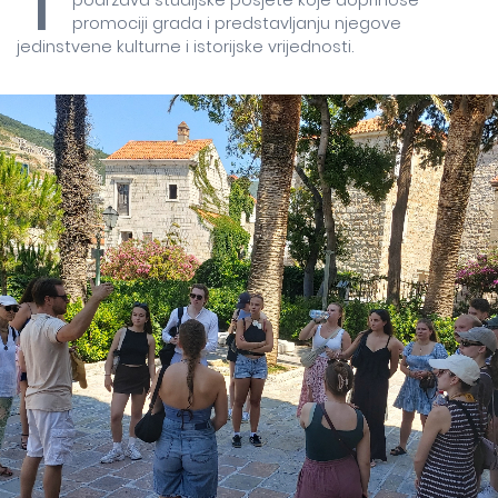
T
podržava studijske posjete koje doprinose
promociji grada i predstavljanju njegove
jedinstvene kulturne i istorijske vrijednosti.