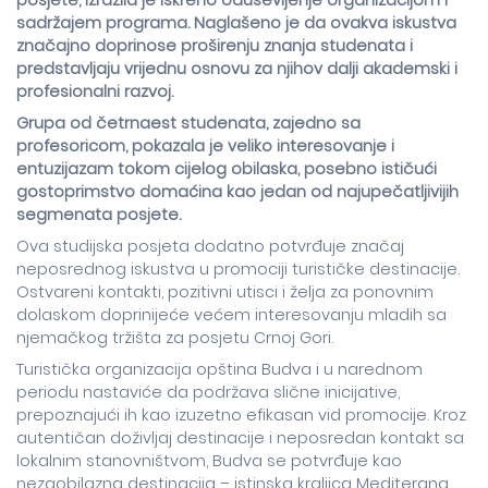
posjete, izrazila je iskreno oduševljenje organizacijom i
sadržajem programa. Naglašeno je da ovakva iskustva
značajno doprinose proširenju znanja studenata i
predstavljaju vrijednu osnovu za njihov dalji akademski i
profesionalni razvoj.
Grupa od četrnaest studenata, zajedno sa
profesoricom, pokazala je veliko interesovanje i
entuzijazam tokom cijelog obilaska, posebno ističući
gostoprimstvo domaćina kao jedan od najupečatljivijih
segmenata posjete.
Ova studijska posjeta dodatno potvrđuje značaj
neposrednog iskustva u promociji turističke destinacije.
Ostvareni kontakti, pozitivni utisci i želja za ponovnim
dolaskom doprinijeće većem interesovanju mladih sa
njemačkog tržišta za posjetu Crnoj Gori.
Turistička organizacija opština Budva i u narednom
periodu nastaviće da podržava slične inicijative,
prepoznajući ih kao izuzetno efikasan vid promocije. Kroz
autentičan doživljaj destinacije i neposredan kontakt sa
lokalnim stanovništvom, Budva se potvrđuje kao
nezaobilazna destinacija – istinska kraljica Mediterana.