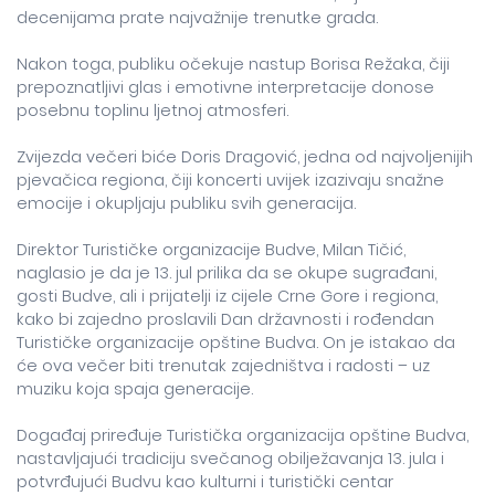
decenijama prate najvažnije trenutke grada.
Nakon toga, publiku očekuje nastup Borisa Režaka, čiji
prepoznatljivi glas i emotivne interpretacije donose
posebnu toplinu ljetnoj atmosferi.
Zvijezda večeri biće Doris Dragović, jedna od najvoljenijih
pjevačica regiona, čiji koncerti uvijek izazivaju snažne
emocije i okupljaju publiku svih generacija.
Direktor Turističke organizacije Budve, Milan Tičić,
naglasio je da je 13. jul prilika da se okupe sugrađani,
gosti Budve, ali i prijatelji iz cijele Crne Gore i regiona,
kako bi zajedno proslavili Dan državnosti i rođendan
Turističke organizacije opštine Budva. On je istakao da
će ova večer biti trenutak zajedništva i radosti – uz
muziku koja spaja generacije.
Događaj priređuje Turistička organizacija opštine Budva,
nastavljajući tradiciju svečanog obilježavanja 13. jula i
potvrđujući Budvu kao kulturni i turistički centar