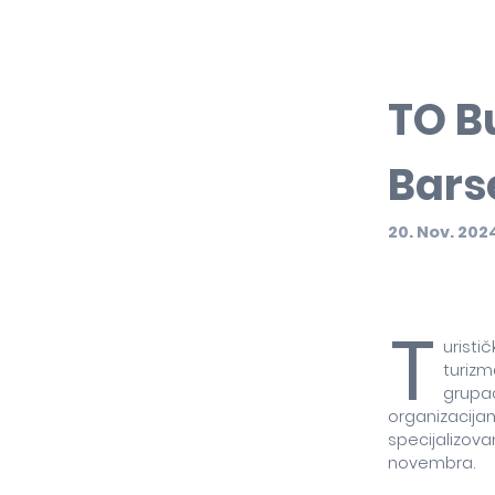
TO B
Bars
20. Nov. 202
T
uristi
turizm
grupac
organizacijam
specijalizova
novembra.