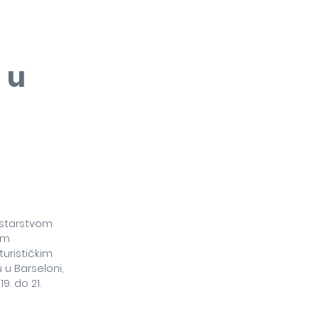
 u
istarstvom
im
turističkim
 u Barseloni,
9. do 21.