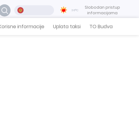
Slobodan pristup
36°C
informacijama
Korisne informacije
Uplata taksi
TO Budva