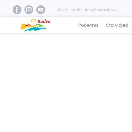
+382 33 402 814
info@budva.travel
Početna
Šta vidjeti