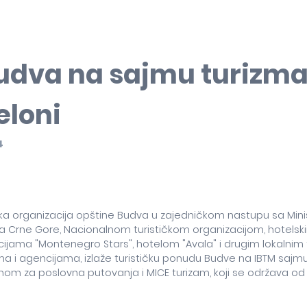
udva na sajmu turizma
eloni
4
čka organizacija opštine Budva u zajedničkom nastupu sa Min
a Crne Gore, Nacionalnom turističkom organizacijom, hotelsk
ijama "Montenegro Stars", hotelom "Avala" i drugim lokalnim 
a i agencijama, izlaže turističku ponudu Budve na IBTM sajmu
nom za poslovna putovanja i MICE turizam, koji se održava od 1