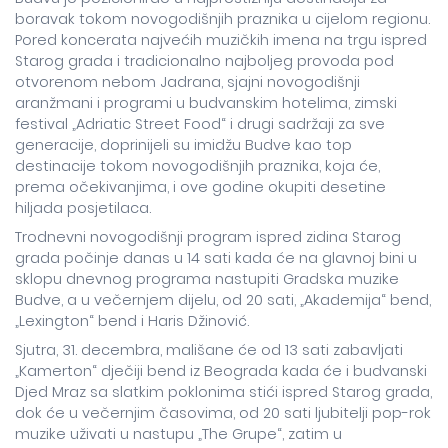
boravak tokom novogodišnjih praznika u cijelom regionu.
Pored koncerata najvećih muzičkih imena na trgu ispred
Starog grada i tradicionalno najboljeg provoda pod
otvorenom nebom Jadrana, sjajni novogodišnji
aranžmani i programi u budvanskim hotelima, zimski
festival „Adriatic Street Food“ i drugi sadržaji za sve
generacije, doprinijeli su imidžu Budve kao top
destinacije tokom novogodišnjih praznika, koja će,
prema očekivanjima, i ove godine okupiti desetine
hiljada posjetilaca.
Trodnevni novogodišnji program ispred zidina Starog
grada počinje danas u 14 sati kada će na glavnoj bini u
sklopu dnevnog programa nastupiti Gradska muzike
Budve, a u večernjem dijelu, od 20 sati, „Akademija“ bend,
„Lexington“ bend i Haris Džinović.
Sjutra, 31. decembra, mališane će od 13 sati zabavljati
„Kamerton“ dječiji bend iz Beograda kada će i budvanski
Djed Mraz sa slatkim poklonima stići ispred Starog grada,
dok će u večernjim časovima, od 20 sati ljubitelji pop-rok
muzike uživati u nastupu „The Grupe“, zatim u