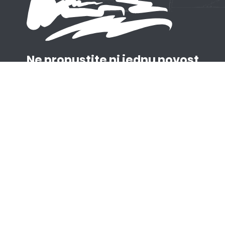
Ne propustite ni jednu novost
Prijavite se na naš newsletter
Prijavite se
Korisni linkovi
Narodna biblioteka
Opština Budva
Budve
Grad Teatar Budva
Cadmus Cineplex
Muzeji i galerije Budve
Ministarstvo održivog
Muzeji i galerije Budve
razvoja i turizma
Montenegro Wild Beauty