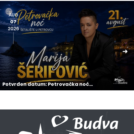
AUG
07
2026
Potvrđen datum: Petrovačka noć...