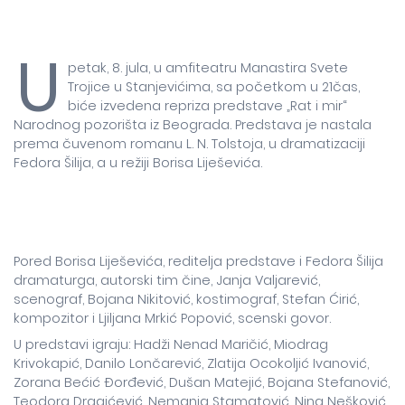
U
petak, 8. jula, u amfiteatru Manastira Svete
Trojice u Stanjevićima, sa početkom u 21čas,
biće izvedena repriza predstave „Rat i mir“
Narodnog pozorišta iz Beograda. Predstava je nastala
prema čuvenom romanu L. N. Tolstoja, u dramatizaciji
Fedora Šilija, a u režiji Borisa Liješevića.
Pored Borisa Liješevića, reditelja predstave i Fedora Šilija
dramaturga, autorski tim čine, Janja Valjarević,
scenograf, Bojana Nikitović, kostimograf, Stefan Ćirić,
kompozitor i Ljiljana Mrkić Popović, scenski govor.
U predstavi igraju: Hadži Nenad Maričić, Miodrag
Krivokapić, Danilo Lončarević, Zlatija Ocokoljić Ivanović,
Zorana Bećić Đorđević, Dušan Matejić, Bojana Stefanović,
Teodora Dragićević, Nemanja Stamatović, Nina Nešković,